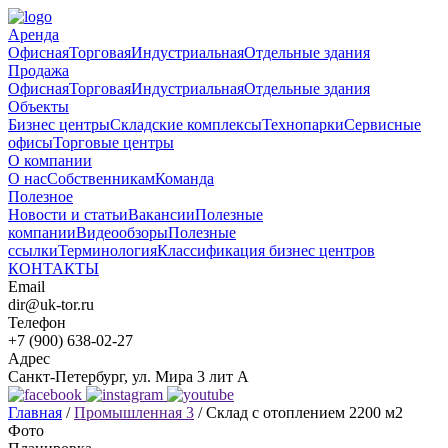
Аренда
Офисная
Торговая
Индустриальная
Отдельные здания
Продажа
Офисная
Торговая
Индустриальная
Отдельные здания
Объекты
Бизнес центры
Складские комплексы
Технопарки
Сервисные
офисы
Торговые центры
О компании
О нас
Собственникам
Команда
Полезное
Новости и статьи
Вакансии
Полезные
компании
Видеообзоры
Полезные
ссылки
Терминология
Классификация бизнес центров
КОНТАКТЫ
Email
dir@uk-tor.ru
Телефон
+7 (900) 638-02-27
Адрес
Санкт-Петербург, ул. Мира 3 лит А
Главная
/
Промышленная 3
/
Склад с отоплением 2200 м2
Фото