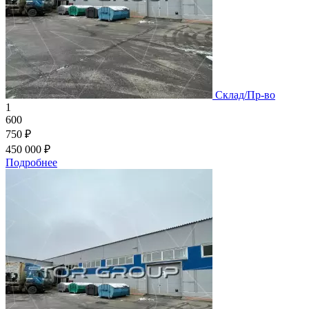
Склад/Пр-во
1
600
750 ₽
450 000 ₽
Подробнее