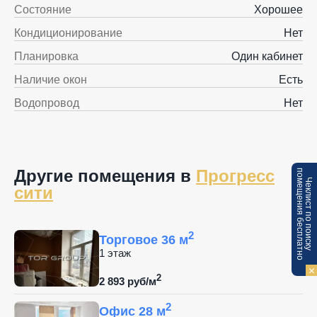
Состояние
Хорошее
Кондиционирование
Нет
Планировка
Один кабинет
Наличие окон
Есть
Водопровод
Нет
Другие помещения в
Прогресс
п
Ч
е
к
л
и
с
т
п
о
п
о
и
с
к
у
о
м
е
щ
е
н
и
я
б
е
с
п
л
а
т
н
о
сити
2
Торговое 36 м
1 этаж
2
2 893 руб/м
2
Офис 28 м