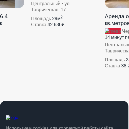
Центральный • ул
Таврическая, 17
6.4
Аренда о
2
Площадь
29м
ж
кв.метров
Ставка
42 630₽
Че
14 минут 
Центральны
Таврическа
Площадь
2
Ставка
38 
Используем cookies для корректной работы сайта,