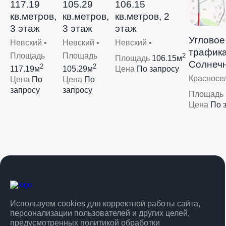
117.19
105.29
106.15
кв.метров,
кв.метров,
кв.метров, 2
3 этаж
3 этаж
этаж
Угловое
Невский •
Невский •
Невский •
трафика
Площадь
Площадь
2
Площадь
106.15м
Солнеч
2
2
117.19м
105.29м
Цена
По запросу
Красносел
Цена
По
Цена
По
запросу
запросу
Площадь
Цена
По 
Используем cookies для корректной работы сайта,
персонализации пользователей и других целей,
предусмотренных
политикой обработки