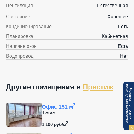
Вентиляция
Естественная
Состояние
Хорошее
Кондиционирование
Есть
Планировка
Кабинетная
Наличие окон
Есть
Водопровод
Нет
Другие помещения в
Престиж
п
Ч
е
к
л
и
с
т
п
о
п
о
и
с
к
у
о
м
е
щ
е
н
и
я
б
е
с
п
л
а
т
н
о
2
Офис 151 м
4 этаж
2
1 100 руб/м