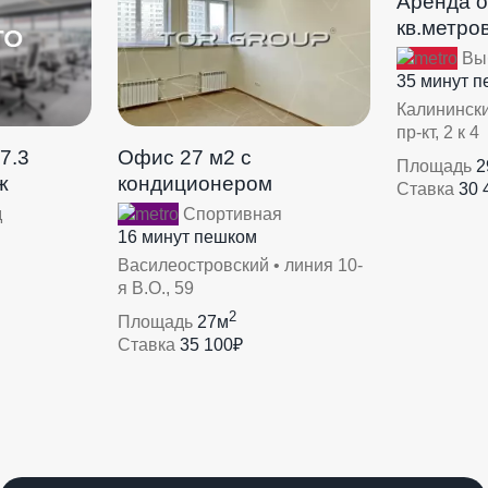
Аренда 
кв.метров
Выб
35 минут 
Калинински
пр-кт, 2 к 4
7.3
Офис 27 м2 с
Площадь
2
ж
кондиционером
Ставка
30 
д
Спортивная
16 минут пешком
Василеостровский • линия 10-
я В.О., 59
2
Площадь
27м
Ставка
35 100₽