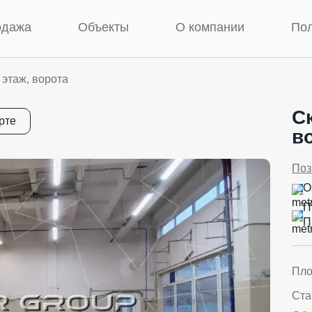
одажа
Объекты
О компании
По
 этаж, ворота
Ск
рте
в
Поз
О
П
П
Пл
Ста