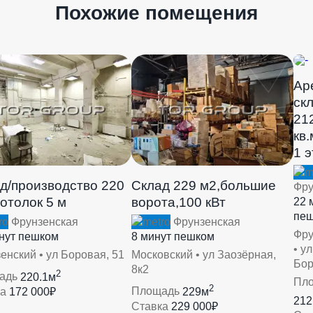
Похожие помещения
Ар
ск
21
кв.
1 
д/производство 220
Склад 229 м2,большие
Фру
потолок 5 м
ворота,100 кВт
22 
пе
Фрунзенская
Фрунзенская
Фру
нут пешком
8 минут пешком
• ул
енский • ул Боровая, 51
Московский • ул Заозёрная,
Бор
8к2
2
адь
220.1м
Пл
2
ка
172 000₽
Площадь
229м
212
Ставка
229 000₽