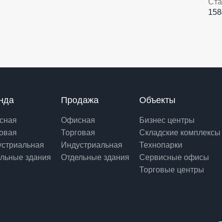
Ст
158
нда
Продажа
Объекты
сная
Офисная
Бизнес центры
овая
Торговая
Складские комплексы
устриальная
Индустриальная
Технопарки
льные здания
Отдельные здания
Сервисные офисы
Торговые центры