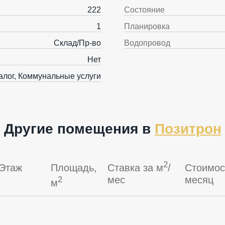
222
Состояние
1
Планировка
Склад/Пр-во
Водопровод
Нет
алог, Коммунальные услуги
Другие помещения в
Позитрон
2
Этаж
Площадь,
Ставка за м
/
Стоимос
мес
месяц
2
м