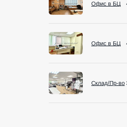
Офис в БЦ
Офис в БЦ
Склад/Пр-во