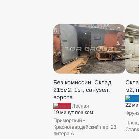
Без комиссии. Склад
Скла
215м2, 1эт, санузел,
м2, 
ворота
22 ми
Лесная
19 минут пешком
Фрунз
Приморский •
Площ
Красногвардейский пер, 23
Став
литера А