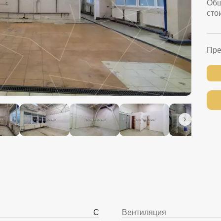
Об
сто
Пре
C
Вентиляция