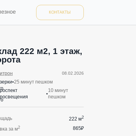
лезное
КОНТАКТЫ
лад 222 м2, 1 этаж,
орота
итрон
08.02.2026
зерки
•
25 минут пешком
роспект
10 минут
•
росвещения
пешком
2
ощадь
222 м
2
865₽
вка за м