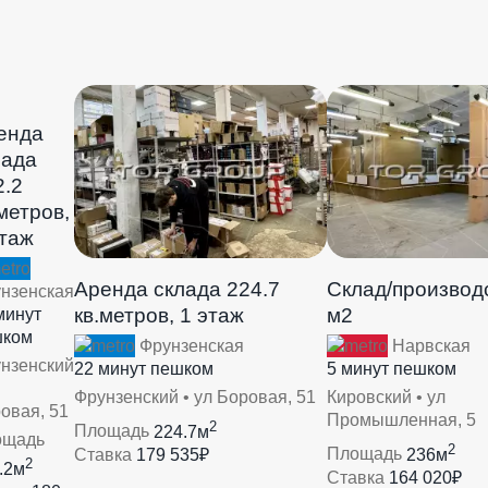
енда
лада
2.2
метров,
этаж
Аренда склада 224.7
Склад/производ
нзенская
кв.метров, 1 этаж
м2
минут
шком
Фрунзенская
Нарвская
нзенский
22 минут пешком
5 минут пешком
Фрунзенский • ул Боровая, 51
Кировский • ул
овая, 51
Промышленная, 5
2
Площадь
224.7м
ощадь
2
Ставка
179 535₽
Площадь
236м
2
.2м
Ставка
164 020₽