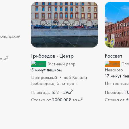
опольский
Грибоедов - Центр
Рассвет
2
а м
Гостиный двор
Пло
5 минут пешком
Невского
17 минут пе
Центральный • наб Канала
Грибоедова, 5 литера Е
Центральны
2
Площадь
16.2 - 39м
Площадь
10
2
Ставка от
2000.00₽
за м
Ставка от
5