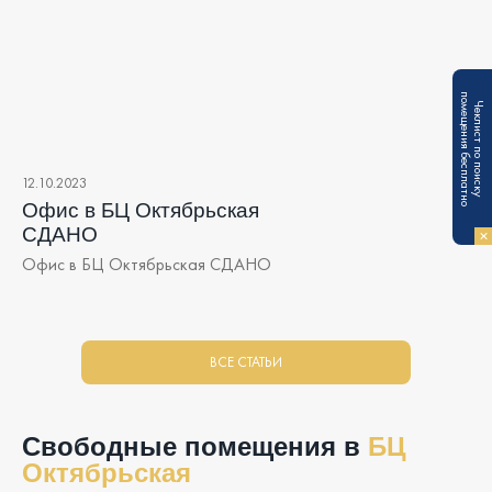
п
Ч
е
к
л
и
с
т
п
о
п
о
и
с
к
у
о
м
е
щ
е
н
и
я
б
е
с
п
л
а
т
н
о
12.10.2023
Офис в БЦ Октябрьская
СДАНО
Офис в БЦ Октябрьская СДАНО
ВСЕ СТАТЬИ
Свободные помещения в
БЦ
Октябрьская