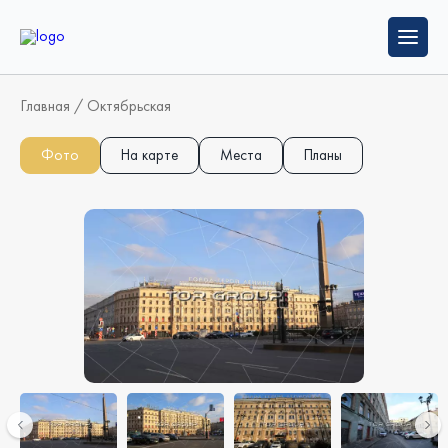
Главная
/
Октябрьская
Фото
На карте
Места
Планы