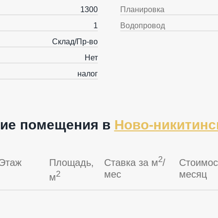
1300
Планировка
1
Водопровод
Склад/Пр-во
Нет
налог
гие помещения в
Ново-никитинс
2
Этаж
Площадь,
Ставка за м
/
Стоимос
мес
месяц
2
м