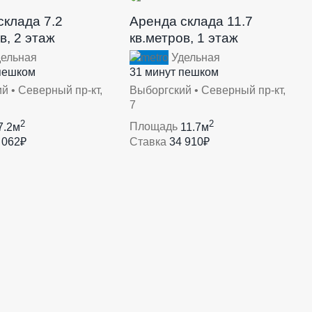
склада 7.2
Аренда склада 11.7
в, 2 этаж
кв.метров, 1 этаж
ельная
Удельная
пешком
31 минут пешком
й • Северный пр-кт,
Выборгский • Северный пр-кт,
7
2
2
7.2м
Площадь
11.7м
 062₽
Ставка
34 910₽