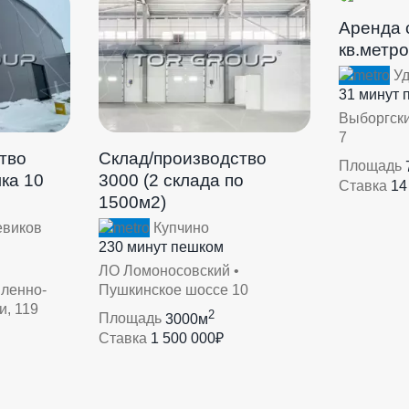
Аренда 
кв.метро
Уд
31 минут 
Выборгски
7
тво
Склад/производство
Площадь
ка 10
3000 (2 склада по
Ставка
14
1500м2)
евиков
Купчино
230 минут пешком
ЛО Ломоносовский •
ленно-
Пушкинское шоссе 10
и, 119
2
Площадь
3000м
Ставка
1 500 000₽