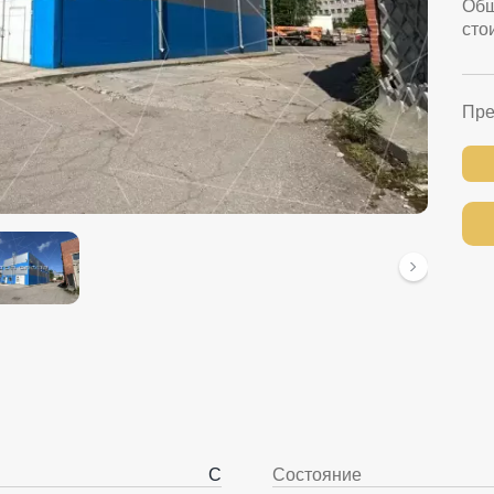
Об
сто
Пре
C
Состояние