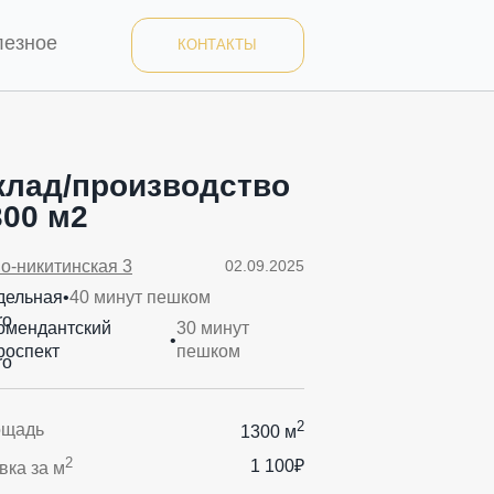
лезное
КОНТАКТЫ
клад/производство
300 м2
о-никитинская 3
02.09.2025
дельная
•
40 минут пешком
омендантский
30 минут
•
роспект
пешком
2
ощадь
1300 м
2
1 100₽
вка за м