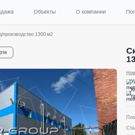
одажа
Объекты
О компании
По
д/производство 1300 м2
С
рте
1
Нов
У
К
п
Пл
Ста