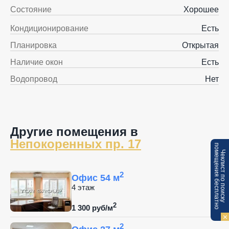
Состояние
Хорошее
Кондиционирование
Есть
Планировка
Открытая
Наличие окон
Есть
Водопровод
Нет
Другие помещения в
Непокоренных пр. 17
п
Ч
е
к
л
и
с
т
п
о
п
о
и
с
к
у
о
м
е
щ
е
н
и
я
б
е
с
п
л
а
т
н
о
2
Офис 54 м
4 этаж
2
1 300 руб/м
2