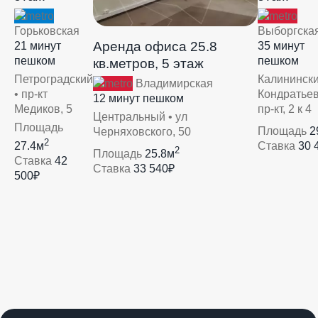
Горьковская
Выборгска
Аренда офиса 25.8
21 минут
35 минут
пешком
пешком
кв.метров, 5 этаж
Петроградский
Калинински
Владимирская
• пр-кт
Кондратье
12 минут пешком
Медиков, 5
пр-кт, 2 к 4
Центральный • ул
Площадь
Площадь
2
Черняховского, 50
2
27.4м
Ставка
30 
2
Площадь
25.8м
Ставка
42
Ставка
33 540₽
500₽