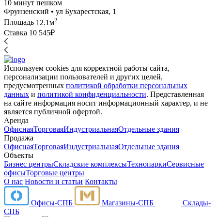
10 минут пешком
Фрунзенский • ул Бухарестская, 1
2
Площадь
12.1м
Ставка
10 545₽
Используем cookies для корректной работы сайта,
персонализации пользователей и других целей,
предусмотренных
политикой обработки персональных
данных
и
политикой конфиденциальности
. Представленная
на сайте информация носит информационный характер, и не
является публичной офертой.
Аренда
Офисная
Торговая
Индустриальная
Отдельные здания
Продажа
Офисная
Торговая
Индустриальная
Отдельные здания
Объекты
Бизнес центры
Складские комплексы
Технопарки
Сервисные
офисы
Торговые центры
О нас
Новости и статьи
Контакты
Офисы-СПБ
Магазины-СПБ
Склады-
СПБ