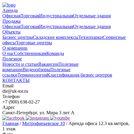
Аренда
Офисная
Торговая
Индустриальная
Отдельные здания
Продажа
Офисная
Торговая
Индустриальная
Отдельные здания
Объекты
Бизнес центры
Складские комплексы
Технопарки
Сервисные
офисы
Торговые центры
О компании
О нас
Собственникам
Команда
Полезное
Новости и статьи
Вакансии
Полезные
компании
Видеообзоры
Полезные
ссылки
Терминология
Классификация бизнес центров
КОНТАКТЫ
Email
dir@uk-tor.ru
Телефон
+7 (900) 638-02-27
Адрес
Санкт-Петербург, ул. Мира 3 лит А
Главная
/
Митрофаньевское 10
/
Аренда офиса 12.3 кв.метров,
1 этаж