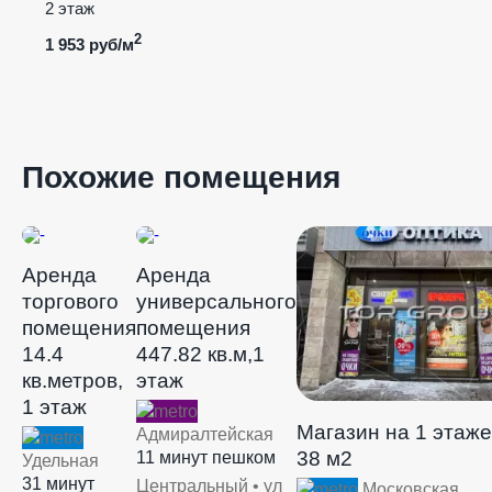
2 этаж
2
1 953 руб/м
Похожие помещения
Аренда
Аренда
торгового
универсального
помещения
помещения
14.4
447.82 кв.м,1
кв.метров,
этаж
1 этаж
Магазин на 1 этаже
Адмиралтейская
38 м2
11 минут пешком
Удельная
31 минут
Центральный • ул
Московская