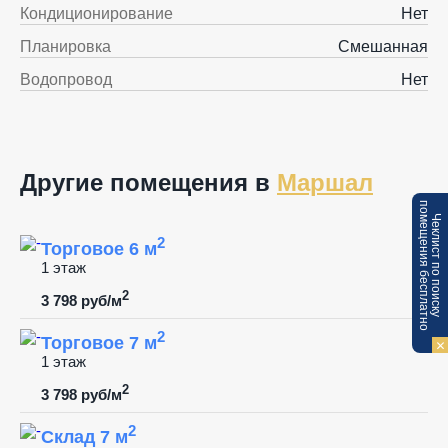
Кондиционирование
Нет
Планировка
Смешанная
Водопровод
Нет
Другие помещения в
Маршал
п
Ч
е
к
л
и
с
т
п
о
п
о
и
с
к
у
о
м
е
щ
е
н
и
я
б
е
с
п
л
а
т
н
о
2
Торговое 6 м
1 этаж
2
3 798 руб/м
2
Торговое 7 м
1 этаж
2
3 798 руб/м
2
Склад 7 м