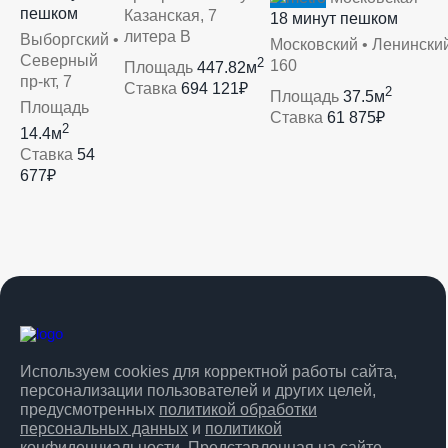
пешком
Казанская, 7
18 минут пешком
литера В
Выборгский •
Московский • Ленинский
Северный
2
160
Площадь
447.82м
пр-кт, 7
Ставка
694 121₽
2
Площадь
37.5м
Площадь
Ставка
61 875₽
2
14.4м
Ставка
54
677₽
Используем cookies для корректной работы сайта,
персонализации пользователей и других целей,
предусмотренных
политикой обработки
персональных данных
и
политикой
конфиденциальности
. Представленная на сайте