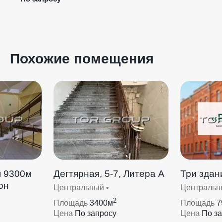
Похожие помещения
я 9300м
Дегтярная, 5-7, Литера А
Три здан
он
Центральный •
Центральн
2
Площадь
3400м
Площадь
7
Цена
По запросу
Цена
По з