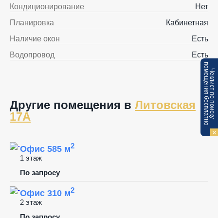
Кондиционирование
Нет
Планировка
Кабинетная
Наличие окон
Есть
Водопровод
Есть
п
Ч
е
к
л
и
с
т
п
о
п
о
и
с
к
у
о
м
е
щ
е
н
и
я
б
е
с
п
л
а
т
н
о
Другие помещения в
Литовская
17А
2
Офис 585 м
1 этаж
По запросу
2
Офис 310 м
2 этаж
По запросу