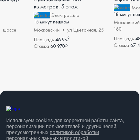
кв.метров, 5 этаж
Мос
18 минут пе
Электросила
15 минут пешком
Московский 
160
• шоссе
Московский • ул Цветочная, 25
2
Площадь
4
Площадь
46.9м
Ставка
67 
Ставка
60 970₽
Используем cookies для корректной работы сайта,
персонализации пользователей и других целей,
предусмотренных
политикой обработки
персональных данных
и
политикой