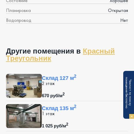
Состояние
Хорошее
Планировка
Открытая
Водопровод
Нет
Другие помещения в
Красный
Треугольник
2
Склад 127 м
п
Ч
е
к
л
и
с
т
п
о
п
о
и
с
к
у
о
м
е
щ
е
н
и
я
б
е
с
п
л
а
т
н
о
2 этаж
2
670 руб/м
2
Склад 135 м
1 этаж
2
1 025 руб/м