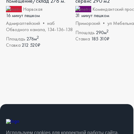
помещение/склад 276 м.
сервис 290 м2
Нарвская
Комендантский прос
16 минут пешком
31 минут пешком
Адмиралтейский • наб
Приморский • ул Мебельна
Обводного канала, 134-136-138
2
Площадь
290м
2
Площадь
276м
Ставка
185 310₽
Ставка
212 520₽
Используем cookies для корректной работы сайта,