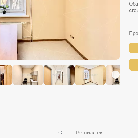
Об
сто
Пре
C
Вентиляция