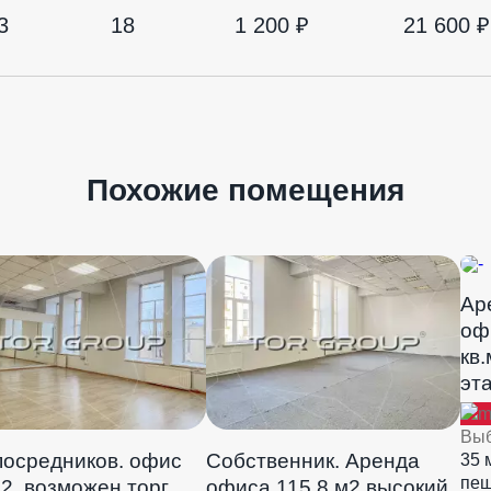
3
18
1 200 ₽
21 600 ₽
Похожие помещения
Ар
оф
кв.
эт
Выб
посредников. офис
Собственник. Аренда
35 
пе
2, возможен торг
офиса 115,8 м2 высокий