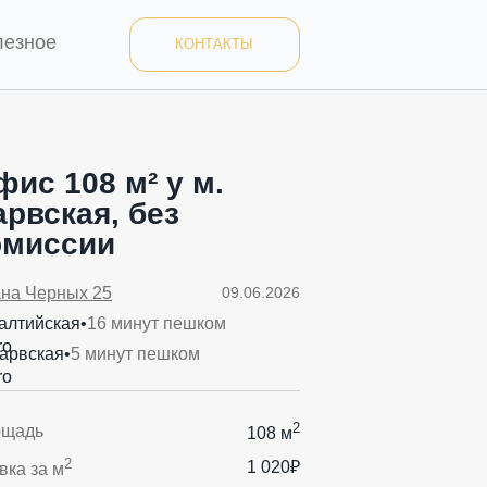
лезное
КОНТАКТЫ
фис 108 м² у м.
арвская, без
омиссии
на Черных 25
09.06.2026
алтийская
•
16 минут пешком
арвская
•
5 минут пешком
2
ощадь
108 м
2
1 020₽
вка за м