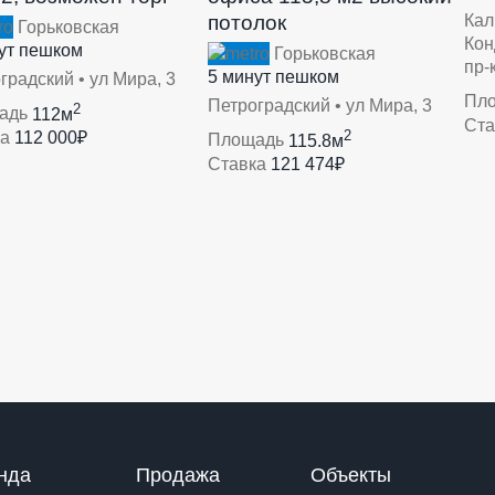
потолок
Кал
Горьковская
Кон
ут пешком
Горьковская
пр-к
5 минут пешком
градский • ул Мира, 3
Пл
Петроградский • ул Мира, 3
2
адь
112м
Ст
2
ка
112 000₽
Площадь
115.8м
Ставка
121 474₽
нда
Продажа
Объекты