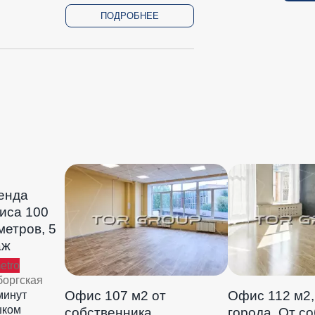
ПОДРОБНЕЕ
енда
иса 100
метров, 5
аж
оргская
Офис 107 м2 от
Офис 112 м2,
минут
шком
собственника
города. От с