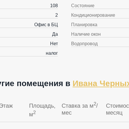
108
Состояние
2
Кондиционирование
Офис в БЦ
Планировка
Да
Наличие окон
Нет
Водопровод
налог
угие помещения в
Ивана Черных
2
Этаж
Площадь,
Ставка за м
/
Стоимос
мес
месяц
2
м