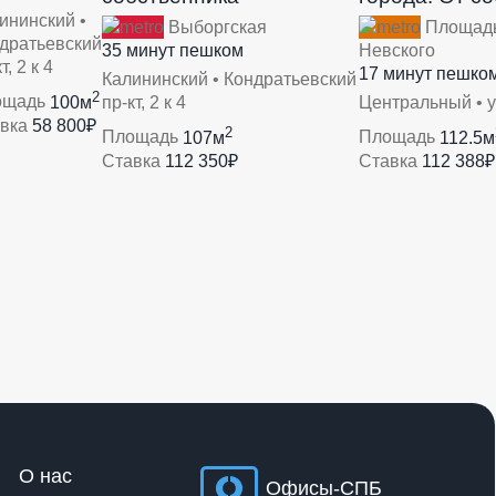
ининский •
Выборгская
Площадь
дратьевский
35 минут пешком
Невского
т, 2 к 4
17 минут пешко
Калининский • Кондратьевский
2
ощадь
100м
пр-кт, 2 к 4
Центральный • 
авка
58 800₽
2
Площадь
107м
Площадь
112.5м
Ставка
112 350₽
Ставка
112 388₽
О нас
Офисы-СПБ