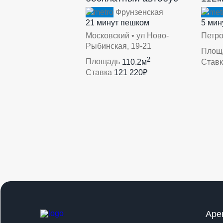
Фрунзенская
21 минут пешком
5 мин
Московский • ул Ново-
Петро
Рыбинская, 19-21
Площ
2
Площадь
110.2м
Став
Ставка
121 220₽
Аре