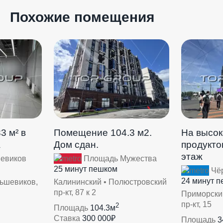
Похожие помещения
3 м² в
Помещение 104.3 м2.
На высок
а
Дом сдан.
продуктов
этаж
евиков
Площадь Мужества
25 минут пешком
Чёр
24 минут 
льшевиков,
Калининский • Полюстровский
пр-кт, 87 к 2
Приморски
пр-кт, 15
2
Площадь
104.3м
Ставка
300 000₽
Площадь
3