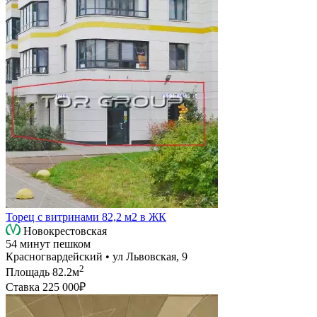
Торец с витринами 82,2 м2 в ЖК
Новокрестовская
54 минут пешком
Красногвардейский • ул Львовская, 9
2
Площадь
82.2м
Ставка
225 000₽