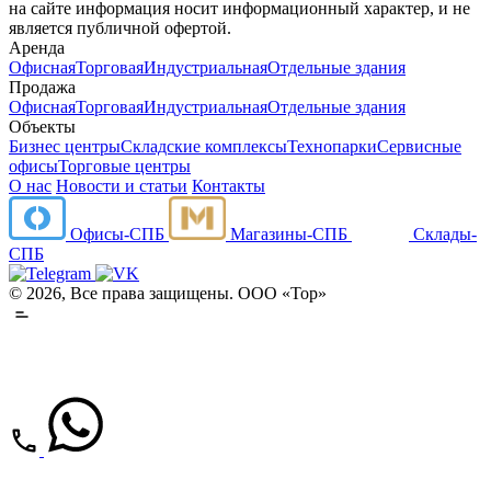
на сайте информация носит информационный характер, и не
является публичной офертой.
Аренда
Офисная
Торговая
Индустриальная
Отдельные здания
Продажа
Офисная
Торговая
Индустриальная
Отдельные здания
Объекты
Бизнес центры
Складские комплексы
Технопарки
Сервисные
офисы
Торговые центры
О нас
Новости и статьи
Контакты
Офисы-СПБ
Магазины-СПБ
Склады-
СПБ
© 2026, Все права защищены. ООО «Тор»