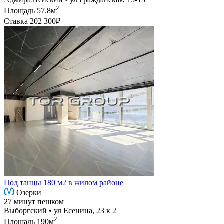
2
Площадь
57.8м
Ставка
202 300₽
Под танцы 180 м2 в жилом районе
Озерки
27 минут пешком
Выборгский • ул Есенина, 23 к 2
2
Площадь
190м