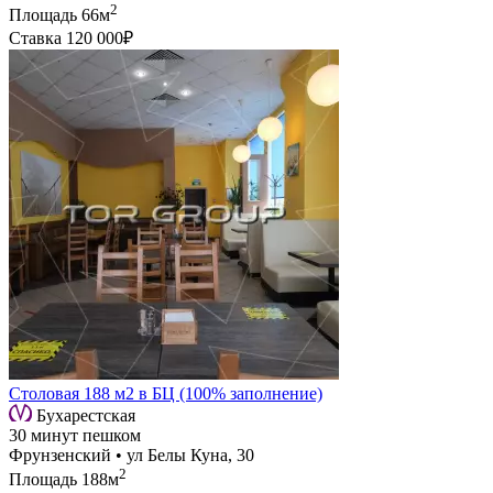
2
Площадь
66м
Ставка
120 000₽
Столовая 188 м2 в БЦ (100% заполнение)
Бухарестская
30 минут пешком
Фрунзенский • ул Белы Куна, 30
2
Площадь
188м