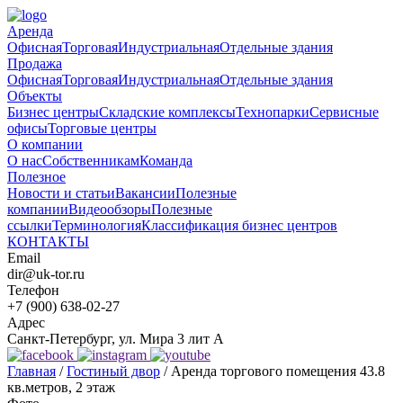
Аренда
Офисная
Торговая
Индустриальная
Отдельные здания
Продажа
Офисная
Торговая
Индустриальная
Отдельные здания
Объекты
Бизнес центры
Складские комплексы
Технопарки
Сервисные
офисы
Торговые центры
О компании
О нас
Собственникам
Команда
Полезное
Новости и статьи
Вакансии
Полезные
компании
Видеообзоры
Полезные
ссылки
Терминология
Классификация бизнес центров
КОНТАКТЫ
Email
dir@uk-tor.ru
Телефон
+7 (900) 638-02-27
Адрес
Санкт-Петербург, ул. Мира 3 лит А
Главная
/
Гостиный двор
/
Аренда торгового помещения 43.8
кв.метров, 2 этаж