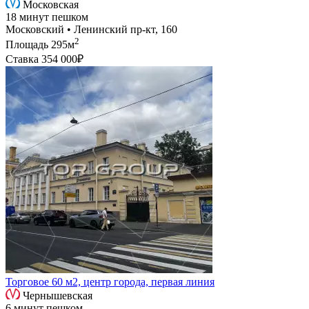
Московская
18 минут пешком
Московский • Ленинский пр-кт, 160
2
Площадь
295м
Ставка
354 000₽
Торговое 60 м2, центр города, первая линия
Чернышевская
6 минут пешком