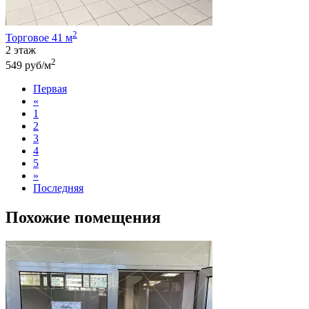
2
Торговое 41 м
2 этаж
2
549 руб/м
Первая
«
1
2
3
4
5
»
Последняя
Похожие помещения