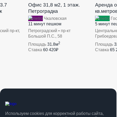
3.7
Офис 31,8 м2, 1 этаж.
Аренда о
ж
Петроградка
кв.метров
Чкаловская
Гос
11 минут пешком
5 минут п
кий пр-кт,
Петроградский • пр-кт
Центральны
Большой П.С., 58
Грибоедова
2
Площадь
31.8м
Площадь
3
Ставка
60 420₽
Ставка
65 
Используем cookies для корректной работы сайта,