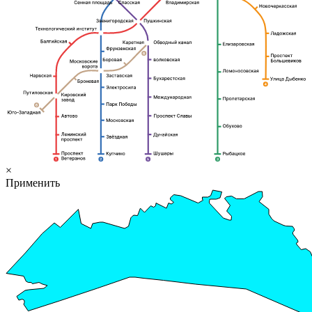
×
Применить