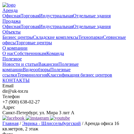
Аренда
Офисная
Торговая
Индустриальная
Отдельные здания
Продажа
Офисная
Торговая
Индустриальная
Отдельные здания
Объекты
Бизнес центры
Складские комплексы
Технопарки
Сервисные
офисы
Торговые центры
О компании
О нас
Собственникам
Команда
Полезное
Новости и статьи
Вакансии
Полезные
компании
Видеообзоры
Полезные
ссылки
Терминология
Классификация бизнес центров
КОНТАКТЫ
Email
dir@uk-tor.ru
Телефон
+7 (900) 638-02-27
Адрес
Санкт-Петербург, ул. Мира 3 лит А
Главная
/
Эврика - Шлиссельбургский
/
Аренда офиса 16
кв.метров, 2 этаж