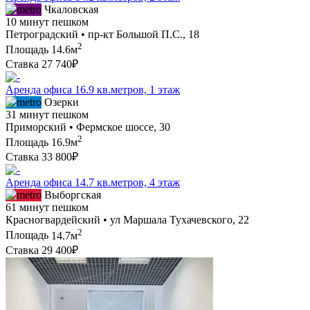
Чкаловская
10 минут пешком
Петроградский • пр-кт Большой П.С., 18
2
Площадь
14.6м
Ставка
27 740₽
Аренда офиса 16.9 кв.метров, 1 этаж
Озерки
31 минут пешком
Приморский • Фермское шоссе, 30
2
Площадь
16.9м
Ставка
33 800₽
Аренда офиса 14.7 кв.метров, 4 этаж
Выборгская
61 минут пешком
Красногвардейский • ул Маршала Тухачевского, 22
2
Площадь
14.7м
Ставка
29 400₽