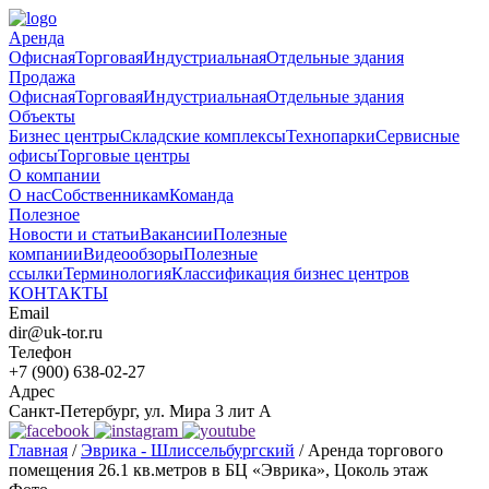
Аренда
Офисная
Торговая
Индустриальная
Отдельные здания
Продажа
Офисная
Торговая
Индустриальная
Отдельные здания
Объекты
Бизнес центры
Складские комплексы
Технопарки
Сервисные
офисы
Торговые центры
О компании
О нас
Собственникам
Команда
Полезное
Новости и статьи
Вакансии
Полезные
компании
Видеообзоры
Полезные
ссылки
Терминология
Классификация бизнес центров
КОНТАКТЫ
Email
dir@uk-tor.ru
Телефон
+7 (900) 638-02-27
Адрес
Санкт-Петербург, ул. Мира 3 лит А
Главная
/
Эврика - Шлиссельбургский
/
Аренда торгового
помещения 26.1 кв.метров в БЦ «Эврика», Цоколь этаж