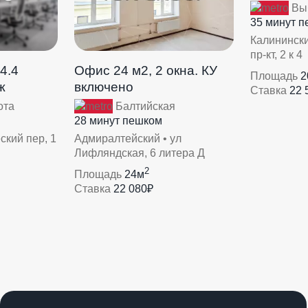
Выб
35 минут 
Калинински
пр-кт, 2 к 4
4.4
Офис 24 м2, 2 окна. КУ
Площадь
2
ж
включено
Ставка
22 
ота
Балтийская
28 минут пешком
ский пер, 1
Адмиралтейский • ул
Лифляндская, 6 литера Д
2
Площадь
24м
Ставка
22 080₽