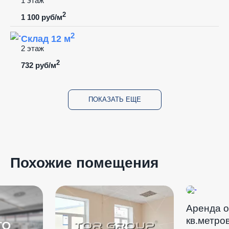
1 этаж
2
1 100 руб/м
2
Склад 12 м
2 этаж
2
732 руб/м
ПОКАЗАТЬ ЕЩЕ
Похожие помещения
Аренда о
кв.метров