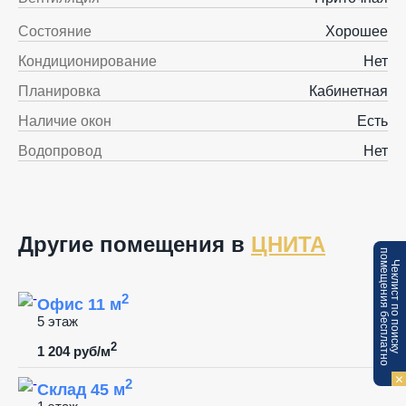
Состояние
Хорошее
Кондиционирование
Нет
Планировка
Кабинетная
Наличие окон
Есть
Водопровод
Нет
Другие помещения в
ЦНИТА
п
Ч
е
к
л
и
с
т
п
о
п
о
и
с
к
у
о
м
е
щ
е
н
и
я
б
е
с
п
л
а
т
н
о
2
Офис 11 м
5 этаж
2
1 204 руб/м
2
Склад 45 м