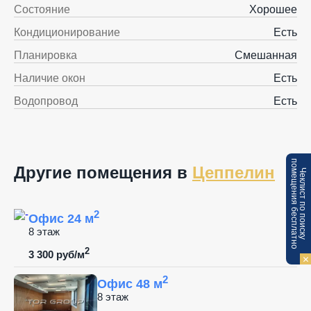
Состояние
Хорошее
Кондиционирование
Есть
Планировка
Смешанная
Наличие окон
Есть
Водопровод
Есть
п
Другие помещения в
Цеппелин
Ч
е
к
л
и
с
т
п
о
п
о
и
с
к
у
о
м
е
щ
е
н
и
я
б
е
с
п
л
а
т
н
о
2
Офис 24 м
8 этаж
2
3 300 руб/м
2
Офис 48 м
8 этаж