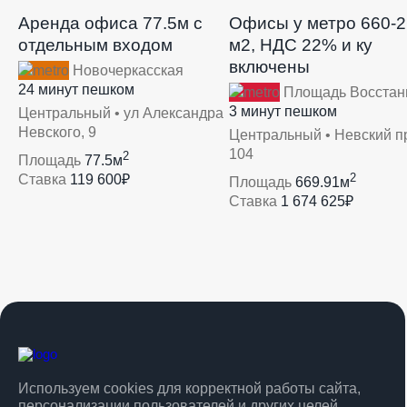
Аренда офиса 77.5м с
Офисы у метро 660-
отдельным входом
м2, НДС 22% и ку
включены
Новочеркасская
24 минут пешком
Площадь Восстан
3 минут пешком
Центральный • ул Александра
Невского, 9
Центральный • Невский пр
104
2
Площадь
77.5м
2
Ставка
119 600₽
Площадь
669.91м
Ставка
1 674 625₽
Используем cookies для корректной работы сайта,
персонализации пользователей и других целей,