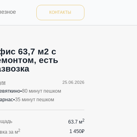
лезное
КОНТАКТЫ
фис 63,7 м2 с
емонтом, есть
азвозка
ум
25.06.2026
евяткино
•
80 минут пешком
арнас
•
35 минут пешком
2
ощадь
63.7 м
2
1 450₽
вка за м