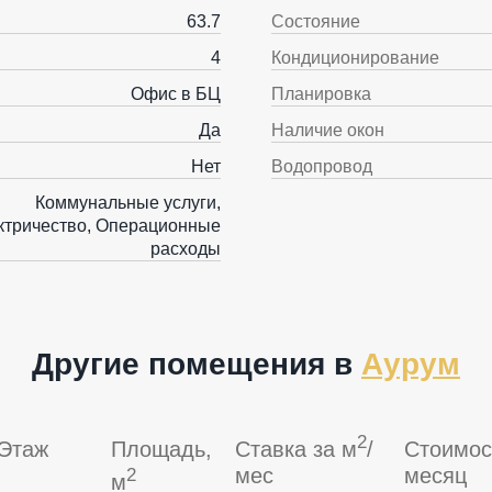
63.7
Состояние
4
Кондиционирование
Офис в БЦ
Планировка
Да
Наличие окон
Нет
Водопровод
Коммунальные услуги,
ктричество, Операционные
расходы
Другие помещения в
Аурум
2
Этаж
Площадь,
Ставка за м
/
Стоимос
мес
месяц
2
м