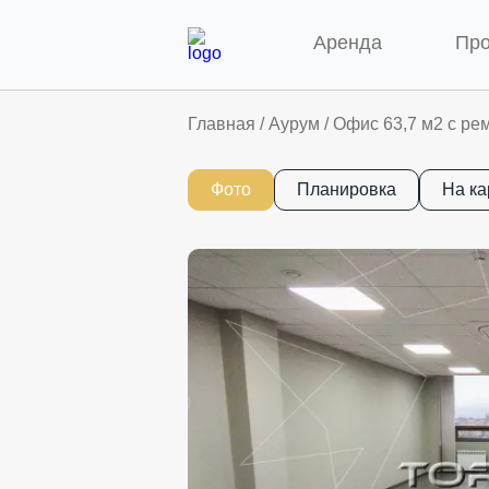
Аренда
Пр
Главная
/
Аурум
/
Офис 63,7 м2 с рем
Фото
Планировка
На ка