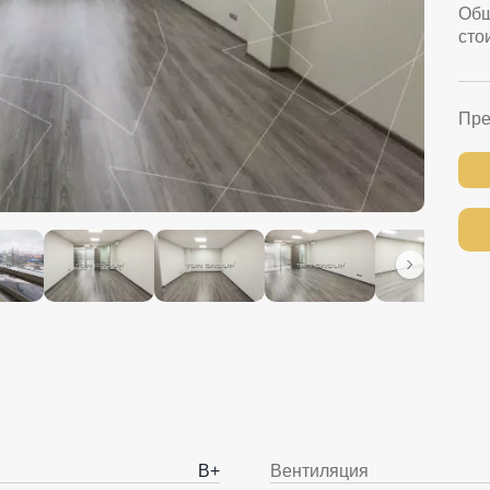
Об
сто
Пре
B+
Вентиляция