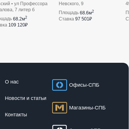
ский • ул Профессора
Невского, 9
4
алова, 7 литер б
2
Площадь
68.6м
П
2
ощадь
68.2м
Ставка
97 501₽
С
авка
109 120₽
О нас
Офисы-СПБ
Новости и статьи
Магазины-СПБ
Контакты