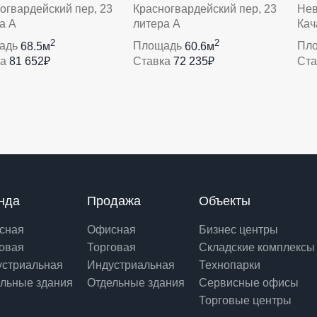
огвардейский пер, 23
Красногвардейский пер, 23
Нев
а А
литера А
Кач
2
2
адь
68.5м
Площадь
60.6м
Пл
ка
81 652₽
Ставка
72 235₽
Ст
нда
Продажа
Объекты
сная
Офисная
Бизнес центры
овая
Торговая
Складские комплексы
устриальная
Индустриальная
Технопарки
льные здания
Отдельные здания
Сервисные офисы
Торговые центры