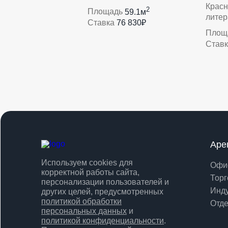
Красн
2
Площадь
59.1м
литер
Ставка
76 830₽
Площ
Став
Аре
Используем cookies для
Офи
корректной работы сайта,
Торг
персонализации пользователей и
Инд
других целей, предусмотренных
политикой обработки
Отде
персональных данных
и
политикой конфиденциальности
.