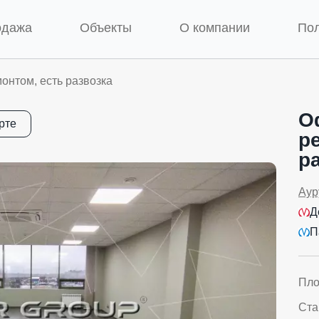
одажа
Объекты
О компании
По
онтом, есть развозка
О
рте
р
р
Аур
Д
П
Пл
Ста