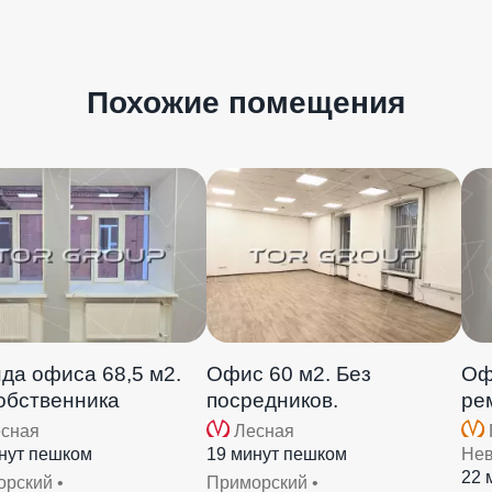
Похожие помещения
да офиса 68,5 м2.
Офис 60 м2. Без
Оф
обственника
посредников.
ре
сная
Лесная
нут пешком
19 минут пешком
Нев
22 
рский •
Приморский •