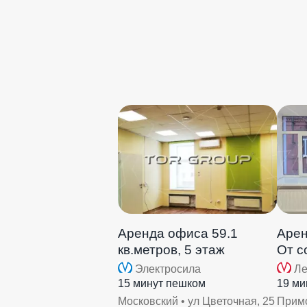
Аренда офиса 59.1
Арен
кв.метров, 5 этаж
От с
Электросила
Ле
15 минут пешком
19 ми
Московский • ул Цветочная, 25
Примо