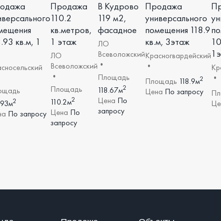
одажа
Продажа
В Кудрово
Продажа
П
иверсального
110.2
119 м2,
универсального
ун
мещения
кв.метров,
фасадное
помещения 118.9
по
.93 кв.м, 1
1 этаж
кв.м, 3этаж
10
ЛО
1э
Всеволожский
ЛО
Красногвардейский
•
Всеволожский
•
сносельский
Кр
•
Площадь
•
2
Площадь
118.9м
2
Площадь
118.67м
ощадь
Цена
По запросу
Пл
2
Цена
По
2
110.2м
.93м
Це
запросу
Цена
По
на
По запросу
запросу