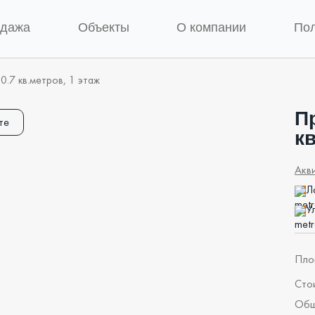
одажа
Объекты
О компании
По
0.7 кв.метров, 1 этаж
П
те
кв
Акв
Л
У
Пло
Сто
Об