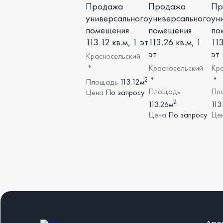
Продажа
Продажа
Пр
универсального
универсального
ун
помещения
помещения
по
113.12 кв.м, 1 эт
113.26 кв.м, 1
113
эт
эт
Красносельский
•
Красносельский
Кра
•
•
2
Площадь
113.12м
Площадь
Пл
Цена
По запросу
2
113.26м
113
Цена
По запросу
Це