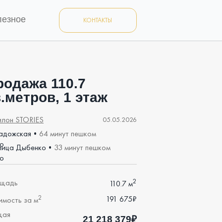
лезное
КОНТАКТЫ
родажа 110.7
.метров, 1 этаж
илон STORIES
05.05.2026
адожская
•
64 минут пешком
лица Дыбенко
•
33 минут пешком
2
щадь
110.7 м
2
191 675₽
имость за м
щая
21 218 379₽