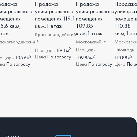
родажа
Продажа
Продажа
Продаж
иверсального
универсального
универсального
универса
мещения
помещения 119.1
помещения
помещен
5.6 кв.м,
кв.м,1 этаж
109.85
110.88
таж
кв.м,1этаж
кв.м,1эт
Красногвардейский
•
асногвардейский
Московский •
Московск
2
Площадь
Площадь
Площадь
119.1м
2
2
2
Цена
По запросу
ощадь
105.6м
109.85м
110.88м
на
По запросу
Цена
По запросу
Цена
По з