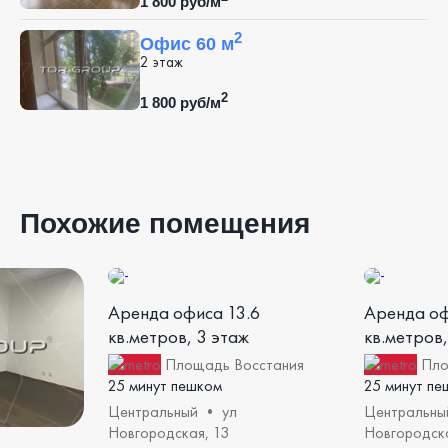
1 800 руб/м
2
Офис 60 м
2 этаж
2
1 800 руб/м
Похожие помещения
Аренда офиса 13.6
Аренда оф
кв.метров, 3 этаж
кв.метров,
Площадь Восстания
Пло
25 минут пешком
25 минут пе
Центральный • ул
Центральны
Новгородская, 13
Новгородска