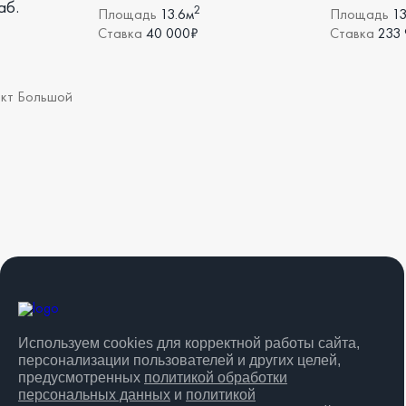
аб.
2
Площадь
13.6м
Площадь
13
Ставка
40 000₽
Ставка
233
-кт Большой
Используем cookies для корректной работы сайта,
персонализации пользователей и других целей,
предусмотренных
политикой обработки
персональных данных
и
политикой