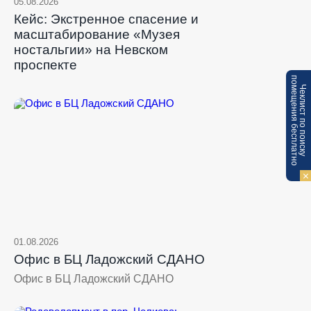
05.08.2026
Кейс: Экстренное спасение и
масштабирование «Музея
ностальгии» на Невском
проспекте
п
Ч
е
к
л
и
с
т
п
о
п
о
и
с
к
у
о
м
е
щ
е
н
и
я
б
е
с
п
л
а
т
н
о
01.08.2026
Офис в БЦ Ладожский СДАНО
Офис в БЦ Ладожский СДАНО