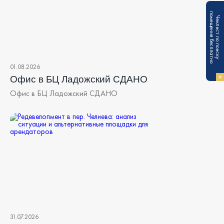
п
Ч
е
к
л
и
с
т
п
о
п
о
и
с
к
у
о
м
е
щ
е
н
и
я
б
е
с
п
л
а
т
н
о
01.08.2026
Офис в БЦ Ладожский СДАНО
Офис в БЦ Ладожский СДАНО
31.07.2026