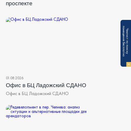
проспекте
п
Ч
е
к
л
и
с
т
п
о
п
о
и
с
к
у
о
м
е
щ
е
н
и
я
б
е
с
п
л
а
т
н
о
01.08.2026
Офис в БЦ Ладожский СДАНО
Офис в БЦ Ладожский СДАНО