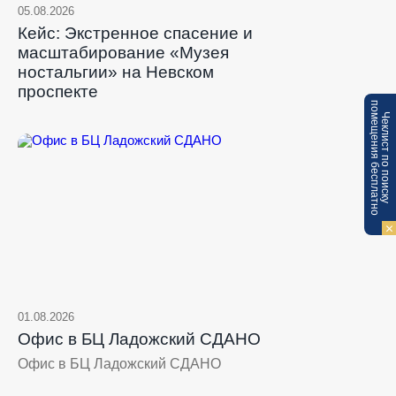
05.08.2026
Кейс: Экстренное спасение и
масштабирование «Музея
ностальгии» на Невском
проспекте
п
Ч
е
к
л
и
с
т
п
о
п
о
и
с
к
у
о
м
е
щ
е
н
и
я
б
е
с
п
л
а
т
н
о
01.08.2026
Офис в БЦ Ладожский СДАНО
Офис в БЦ Ладожский СДАНО