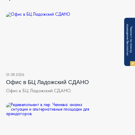
п
Ч
е
к
л
и
с
т
п
о
п
о
и
с
к
у
о
м
е
щ
е
н
и
я
б
е
с
п
л
а
т
н
о
01.08.2026
Офис в БЦ Ладожский СДАНО
Офис в БЦ Ладожский СДАНО