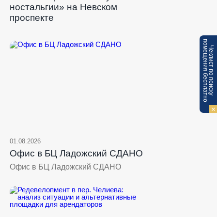
ностальгии» на Невском
проспекте
п
Ч
е
к
л
и
с
т
п
о
п
о
и
с
к
у
о
м
е
щ
е
н
и
я
б
е
с
п
л
а
т
н
о
01.08.2026
Офис в БЦ Ладожский СДАНО
Офис в БЦ Ладожский СДАНО