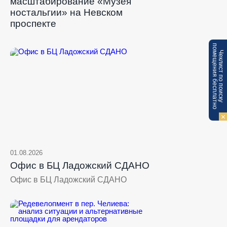
масштабирование «Музея
ностальгии» на Невском
проспекте
п
Ч
е
к
л
и
с
т
п
о
п
о
и
с
к
у
о
м
е
щ
е
н
и
я
б
е
с
п
л
а
т
н
о
01.08.2026
Офис в БЦ Ладожский СДАНО
Офис в БЦ Ладожский СДАНО