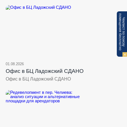
п
Ч
е
к
л
и
с
т
п
о
п
о
и
с
к
у
о
м
е
щ
е
н
и
я
б
е
с
п
л
а
т
н
о
01.08.2026
Офис в БЦ Ладожский СДАНО
Офис в БЦ Ладожский СДАНО